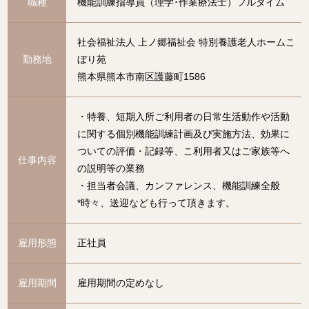
職種
機能訓練指導員（理学･作業療法士）フルタイム
社会福祉法人 上ノ郷福祉会 特別養護老人ホームこ
勤務地
ぼり苑
熊本県熊本市南区護藤町1586
・特養、短期入所ご利用者の日常生活動作や活動
に関する個別機能訓練計画及び実施方法、効果に
ついての評価・記録等、こ利用者又はご家族等へ
仕事内容
の説明等の業務
・担当者会議、カンファレンス、機能訓練全般
*時々、送迎なども行って頂きます。
雇用形態
正社員
雇用期間
雇用期間の定めなし