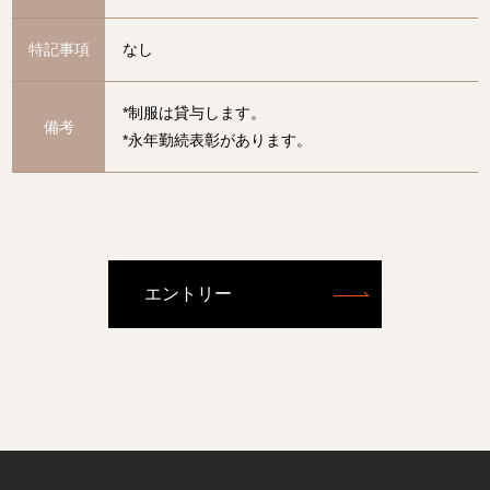
特記事項
なし
*制服は貸与します。
備考
*永年勤続表彰があります。
エントリー